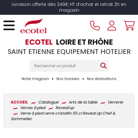
Panneau de gestion des cookies
Livraison offerte dès 249€ HT d’achat et retrait 2h en
magasin
ECOTEL
LOIRE ET RHÔNE
SAINT ETIENNE EQUIPEMENT HOTELIER
Notre magasin
Nos horaires
Nos réalisations
ACCUEIL
Catalogue
Arts de la table
Verrerie
Verres à pied
Reveal'up
Verre à pied verre cristallin 55 cl Reveal Up Chef &
Sommelier