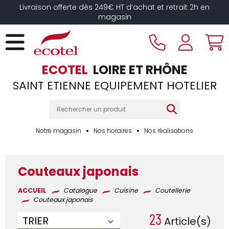
Panneau de gestion des cookies
Livraison offerte dès 249€ HT d’achat et retrait 2h en
magasin
ECOTEL
LOIRE ET RHÔNE
SAINT ETIENNE EQUIPEMENT HOTELIER
Notre magasin
Nos horaires
Nos réalisations
Couteaux japonais
ACCUEIL
Catalogue
Cuisine
Coutellerie
Couteaux japonais
23
TRIER
Article(s)