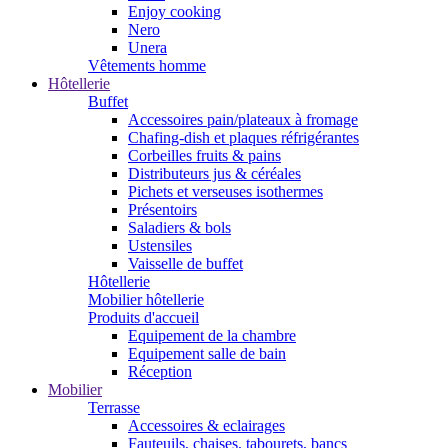
Enjoy cooking
Nero
Unera
Vêtements homme
Hôtellerie
Buffet
Accessoires pain/plateaux à fromage
Chafing-dish et plaques réfrigérantes
Corbeilles fruits & pains
Distributeurs jus & céréales
Pichets et verseuses isothermes
Présentoirs
Saladiers & bols
Ustensiles
Vaisselle de buffet
Hôtellerie
Mobilier hôtellerie
Produits d'accueil
Equipement de la chambre
Equipement salle de bain
Réception
Mobilier
Terrasse
Accessoires & eclairages
Fauteuils, chaises, tabourets, bancs