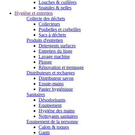
Louches & cuillères
Spatules & pelles
Hygiène et entretien
Collecte des déchets
Collecteurs
Poubelles et corbeilles
Sacs à déchets
Produits d'entretien
Detergents surfaces
Entretien du linge
Lavage machine
Plonge
Rénovation et trempage
Distributeurs et recharges
Distributeur savon
Essuie-mains
Papier hygiénique
Sanitaires
Désodorisants
Equipement
Hygiène des mains
Nettoyants sanitaires
Equipement de la personne
Calots & toques
Gants