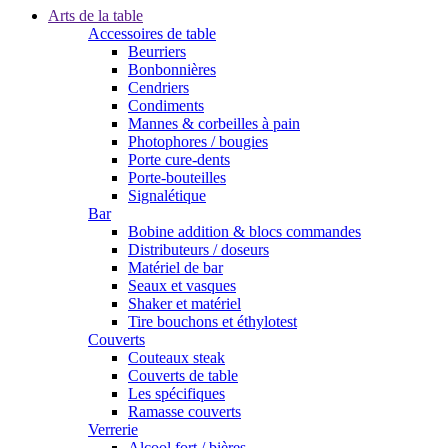
Arts de la table
Accessoires de table
Beurriers
Bonbonnières
Cendriers
Condiments
Mannes & corbeilles à pain
Photophores / bougies
Porte cure-dents
Porte-bouteilles
Signalétique
Bar
Bobine addition & blocs commandes
Distributeurs / doseurs
Matériel de bar
Seaux et vasques
Shaker et matériel
Tire bouchons et éthylotest
Couverts
Couteaux steak
Couverts de table
Les spécifiques
Ramasse couverts
Verrerie
Alcool fort / bières