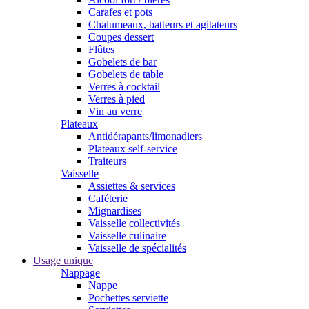
Carafes et pots
Chalumeaux, batteurs et agitateurs
Coupes dessert
Flûtes
Gobelets de bar
Gobelets de table
Verres à cocktail
Verres à pied
Vin au verre
Plateaux
Antidérapants/limonadiers
Plateaux self-service
Traiteurs
Vaisselle
Assiettes & services
Caféterie
Mignardises
Vaisselle collectivités
Vaisselle culinaire
Vaisselle de spécialités
Usage unique
Nappage
Nappe
Pochettes serviette