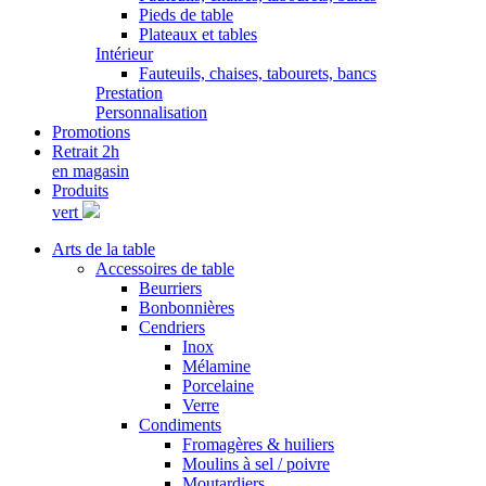
Pieds de table
Plateaux et tables
Intérieur
Fauteuils, chaises, tabourets, bancs
Prestation
Personnalisation
Promotions
Retrait 2h
en magasin
Produits
vert
Arts de la table
Accessoires de table
Beurriers
Bonbonnières
Cendriers
Inox
Mélamine
Porcelaine
Verre
Condiments
Fromagères & huiliers
Moulins à sel / poivre
Moutardiers