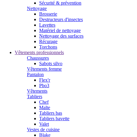
Sécurité & prévention
Nettoyage
Brosserie
Destructeurs d'insectes
Lavettes
Matériel de nettoyage
Nettoyage des surfaces
Récurage
Torchons
Vêtements professionnels
Chaussures
Sabots silvo
Vêtements femme
Pantalon
Flex'r
Pbo3
Vêtements
Tabliers
Chef
Malte
Tabliers bas
Tabliers bavette
Valet
Vestes de cuisine
Blake