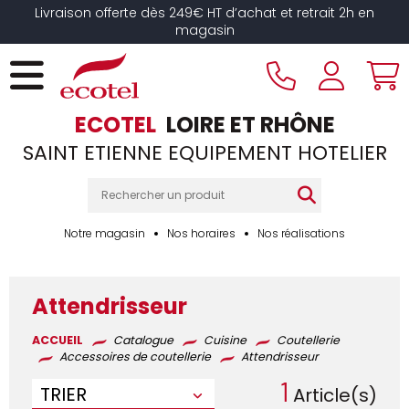
Panneau de gestion des cookies
Livraison offerte dès 249€ HT d’achat et retrait 2h en
magasin
ECOTEL
LOIRE ET RHÔNE
SAINT ETIENNE EQUIPEMENT HOTELIER
Notre magasin
Nos horaires
Nos réalisations
Attendrisseur
ACCUEIL
Catalogue
Cuisine
Coutellerie
Accessoires de coutellerie
Attendrisseur
1
TRIER
Article(s)