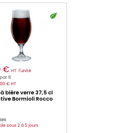
0 €
HT
l'unité
par 6
.00 € HT
à bière verre 37,5 cl
tive Bormioli Rocco
5386
ble sous 2 à 5 jours