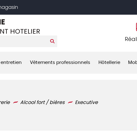
 magasin
NE
NT HOTELIER
Réal
 entretien
Vêtements professionnels
Hôtellerie
Mob
rerie
Alcool fort / bières
Executive