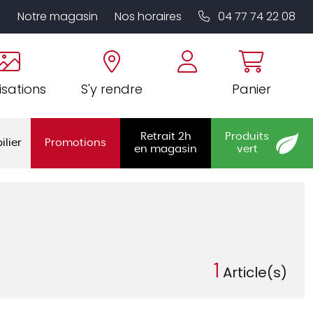
Notre magasin
Nos horaires
04 77 74 22 08
isations
S'y rendre
Panier
Retrait 2h
Produits
ilier
Promotions
en magasin
vert
1
Article(s)