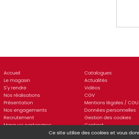
Accueil
Catalogues
Le magasin
Actualités
S'y rendre
Vidéos
Nos réalisations
CGV
Présentation
Mentions légales / CGU
Nos engagements
Données personnelles
Recrutement
Gestion des cookies
Marques partenaires
Contact
Ce site utilise des cookies et vous don