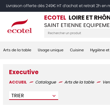
Panneau de gestion des cookies
Livraison offerte dès 249€ HT d’achat et retrait 2h en
ECOTEL
LOIRE ET RHÔ
SAINT ETIENNE EQUIPEME
Arts de la table
Usage unique
Cuisine
Hygiène et
Executive
ACCUEIL
Catalogue
Arts de la table
Ver
TRIER