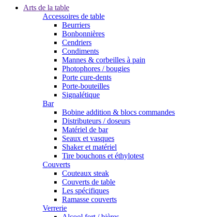
Arts de la table
Accessoires de table
Beurriers
Bonbonnières
Cendriers
Condiments
Mannes & corbeilles à pain
Photophores / bougies
Porte cure-dents
Porte-bouteilles
Signalétique
Bar
Bobine addition & blocs commandes
Distributeurs / doseurs
Matériel de bar
Seaux et vasques
Shaker et matériel
Tire bouchons et éthylotest
Couverts
Couteaux steak
Couverts de table
Les spécifiques
Ramasse couverts
Verrerie
Alcool fort / bières