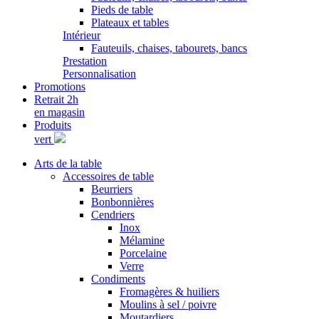
Pieds de table
Plateaux et tables
Intérieur
Fauteuils, chaises, tabourets, bancs
Prestation
Personnalisation
Promotions
Retrait 2h
en magasin
Produits
vert
Arts de la table
Accessoires de table
Beurriers
Bonbonnières
Cendriers
Inox
Mélamine
Porcelaine
Verre
Condiments
Fromagères & huiliers
Moulins à sel / poivre
Moutardiers