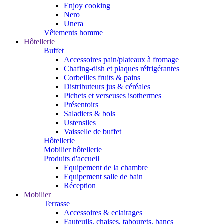
Enjoy cooking
Nero
Unera
Vêtements homme
Hôtellerie
Buffet
Accessoires pain/plateaux à fromage
Chafing-dish et plaques réfrigérantes
Corbeilles fruits & pains
Distributeurs jus & céréales
Pichets et verseuses isothermes
Présentoirs
Saladiers & bols
Ustensiles
Vaisselle de buffet
Hôtellerie
Mobilier hôtellerie
Produits d'accueil
Equipement de la chambre
Equipement salle de bain
Réception
Mobilier
Terrasse
Accessoires & eclairages
Fauteuils, chaises, tabourets, bancs