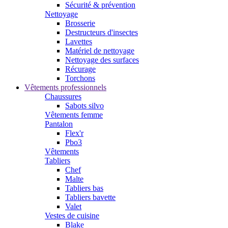
Sécurité & prévention
Nettoyage
Brosserie
Destructeurs d'insectes
Lavettes
Matériel de nettoyage
Nettoyage des surfaces
Récurage
Torchons
Vêtements professionnels
Chaussures
Sabots silvo
Vêtements femme
Pantalon
Flex'r
Pbo3
Vêtements
Tabliers
Chef
Malte
Tabliers bas
Tabliers bavette
Valet
Vestes de cuisine
Blake