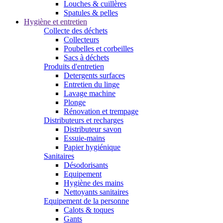
Louches & cuillères
Spatules & pelles
Hygiène et entretien
Collecte des déchets
Collecteurs
Poubelles et corbeilles
Sacs à déchets
Produits d'entretien
Detergents surfaces
Entretien du linge
Lavage machine
Plonge
Rénovation et trempage
Distributeurs et recharges
Distributeur savon
Essuie-mains
Papier hygiénique
Sanitaires
Désodorisants
Equipement
Hygiène des mains
Nettoyants sanitaires
Equipement de la personne
Calots & toques
Gants