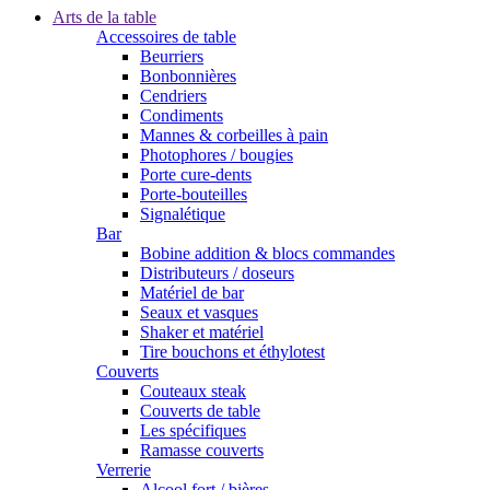
Arts de la table
Accessoires de table
Beurriers
Bonbonnières
Cendriers
Condiments
Mannes & corbeilles à pain
Photophores / bougies
Porte cure-dents
Porte-bouteilles
Signalétique
Bar
Bobine addition & blocs commandes
Distributeurs / doseurs
Matériel de bar
Seaux et vasques
Shaker et matériel
Tire bouchons et éthylotest
Couverts
Couteaux steak
Couverts de table
Les spécifiques
Ramasse couverts
Verrerie
Alcool fort / bières