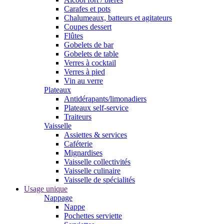
Carafes et pots
Chalumeaux, batteurs et agitateurs
Coupes dessert
Flûtes
Gobelets de bar
Gobelets de table
Verres à cocktail
Verres à pied
Vin au verre
Plateaux
Antidérapants/limonadiers
Plateaux self-service
Traiteurs
Vaisselle
Assiettes & services
Caféterie
Mignardises
Vaisselle collectivités
Vaisselle culinaire
Vaisselle de spécialités
Usage unique
Nappage
Nappe
Pochettes serviette