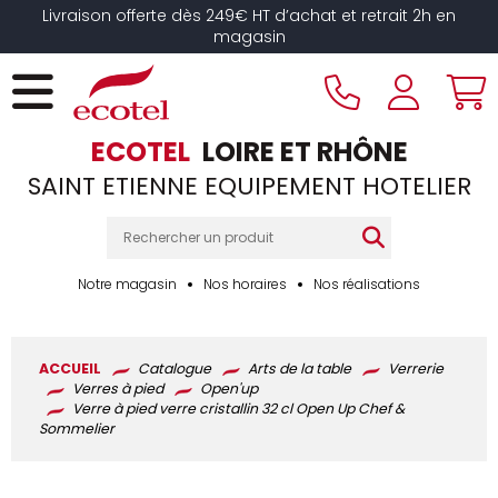
Panneau de gestion des cookies
Livraison offerte dès 249€ HT d’achat et retrait 2h en
magasin
ECOTEL
LOIRE ET RHÔNE
SAINT ETIENNE EQUIPEMENT HOTELIER
Notre magasin
Nos horaires
Nos réalisations
ACCUEIL
Catalogue
Arts de la table
Verrerie
Verres à pied
Open'up
Verre à pied verre cristallin 32 cl Open Up Chef &
Sommelier