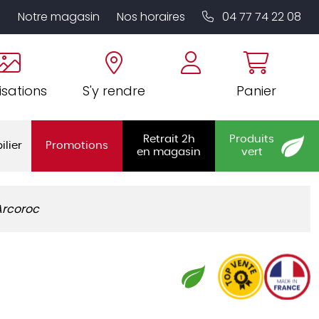
Notre magasin
Nos horaires
04 77 74 22 08
isations
S'y rendre
Panier
Retrait 2h
Produits
ilier
Promotions
en magasin
vert
 Arcoroc