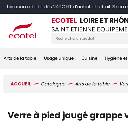
Panneau de gestion des cookies
Livraison offerte dès 249€ HT d’achat et retrait 2h en
ECOTEL
LOIRE ET RHÔ
SAINT ETIENNE EQUIPEME
Arts de la table
Usage unique
Cuisine
Hygiène et
ACCUEIL
Catalogue
Arts de la table
Ver
Verre à pied jaugé grappe ve