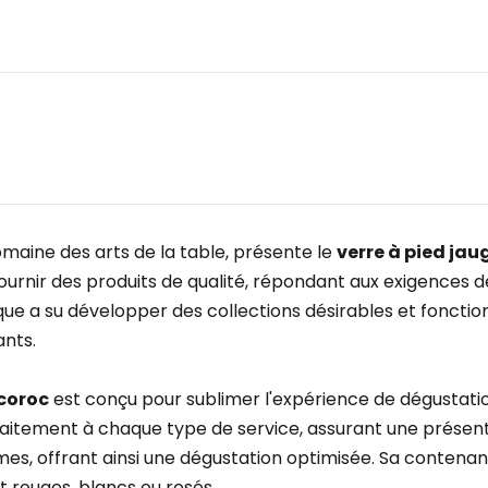
maine des arts de la table, présente le
verre à pied jau
rnir des produits de qualité, répondant aux exigences des 
marque a su développer des collections désirables et fonct
ants.
rcoroc
est conçu pour sublimer l'expérience de dégustatio
e parfaitement à chaque type de service, assurant une prés
es, offrant ainsi une dégustation optimisée. Sa contena
nt rouges, blancs ou rosés.