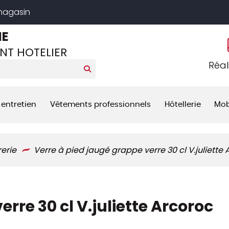
 magasin
NE
NT HOTELIER
Réal
 entretien
Vêtements professionnels
Hôtellerie
Mob
rerie
Verre à pied jaugé grappe verre 30 cl V.juliette
rre 30 cl V.juliette Arcoroc