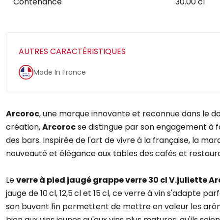
Contenance
30.00 cl
AUTRES CARACTÉRISTIQUES
Made In France
Arcoroc
, une marque innovante et reconnue dans le do
création,
Arcoroc
se distingue par son engagement à fou
des bars. Inspirée de l'art de vivre à la française, la 
nouveauté et élégance aux tables des cafés et restaur
Le
verre à pied jaugé grappe verre 30 cl V.juliette A
jauge de 10 cl, 12,5 cl et 15 cl, ce verre à vin s'adapt
son buvant fin permettent de mettre en valeur les arôm
bien aux vins jeunes qu'aux vins plus matures, qu'ils soie