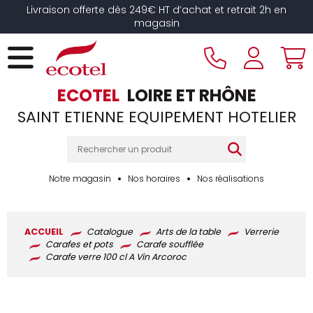
Panneau de gestion des cookies
Livraison offerte dès 249€ HT d’achat et retrait 2h en
magasin
ECOTEL
LOIRE ET RHÔNE
SAINT ETIENNE EQUIPEMENT HOTELIER
Notre magasin
Nos horaires
Nos réalisations
ACCUEIL
Catalogue
Arts de la table
Verrerie
Carafes et pots
Carafe soufflée
Carafe verre 100 cl A Vin Arcoroc