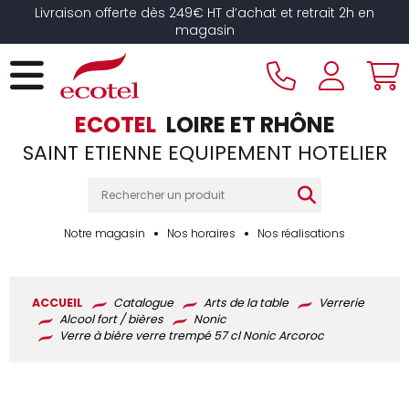
Panneau de gestion des cookies
Livraison offerte dès 249€ HT d’achat et retrait 2h en
magasin
ECOTEL
LOIRE ET RHÔNE
SAINT ETIENNE EQUIPEMENT HOTELIER
Notre magasin
Nos horaires
Nos réalisations
ACCUEIL
Catalogue
Arts de la table
Verrerie
Alcool fort / bières
Nonic
Verre à bière verre trempé 57 cl Nonic Arcoroc