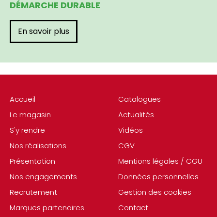
DÉMARCHE DURABLE
En savoir plus
Accueil
Catalogues
Le magasin
Actualités
S'y rendre
Vidéos
Nos réalisations
CGV
Présentation
Mentions légales / CGU
Nos engagements
Données personnelles
Recrutement
Gestion des cookies
Marques partenaires
Contact