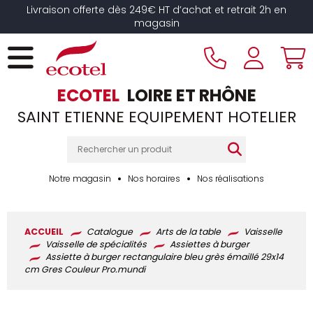
Panneau de gestion des cookies
Livraison offerte dès 249€ HT d’achat et retrait 2h en
magasin
ECOTEL
LOIRE ET RHÔNE
SAINT ETIENNE EQUIPEMENT HOTELIER
Notre magasin
Nos horaires
Nos réalisations
ACCUEIL
Catalogue
Arts de la table
Vaisselle
Vaisselle de spécialités
Assiettes à burger
Assiette à burger rectangulaire bleu grès émaillé 29x14
cm Gres Couleur Pro.mundi