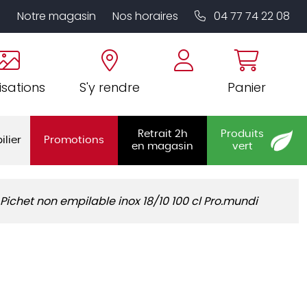
Notre magasin
Nos horaires
04 77 74 22 08
isations
S'y rendre
Panier
Retrait 2h
Produits
ilier
Promotions
en magasin
vert
Pichet non empilable inox 18/10 100 cl Pro.mundi