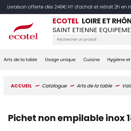
Panneau de gestion des cookies
Livraison offerte dès 249€ HT d’achat et retrait 2h en
ECOTEL
LOIRE ET RHÔ
SAINT ETIENNE EQUIPEME
Arts de la table
Usage unique
Cuisine
Hygiène et
ACCUEIL
Catalogue
Arts de la table
Vai
Pichet non empilable inox 1