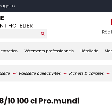
 magasin
NE
NT HOTELIER
Réal
 entretien
Vêtements professionnels
Hôtellerie
Mob
sselle
Vaisselle collectivités
Pichets & carafes
8/10 100 cl Pro.mundi