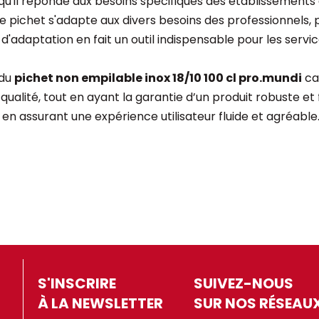
'il réponde aux besoins spécifiques des établissements de
s, le pichet s'adapte aux divers besoins des professionnel
adaptation en fait un outil indispensable pour les servi
 du
pichet non empilable inox 18/10 100 cl pro.mundi
ca
ualité, tout en ayant la garantie d’un produit robuste et
 en assurant une expérience utilisateur fluide et agréable
S'INSCRIRE
SUIVEZ-NOUS
À LA NEWSLETTER
SUR NOS RÉSEAU