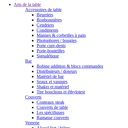
Arts de la table
Accessoires de table
Beurriers
Bonbonnières
Cendriers
Condiments
Mannes & corbeilles à pain
Photophores / bougies
Porte cure-dents
Porte-bouteilles
Signalétique
Bar
Bobine addition & blocs commandes
Distributeurs / doseurs
Matériel de bar
Seaux et vasques
Shaker et matériel
Tire bouchons et éthylotest
Couverts
Couteaux steak
Couverts de table
Les spécifiques
Ramasse couverts
Verrerie
Alcool fort / bières