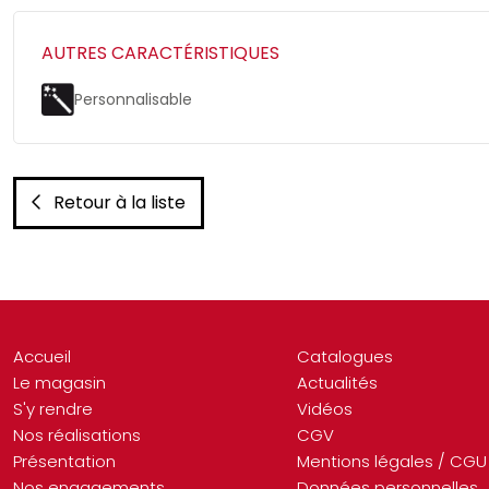
AUTRES CARACTÉRISTIQUES
Personnalisable
Retour à la liste
Accueil
Catalogues
Le magasin
Actualités
S'y rendre
Vidéos
Nos réalisations
CGV
Présentation
Mentions légales / CGU
Nos engagements
Données personnelles