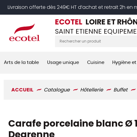
Panneau de gestion des cookies
Livraison offerte dès 249€ HT d’achat et retrait 2h en
ECOTEL
LOIRE ET RHÔ
SAINT ETIENNE EQUIPEME
Arts de la table
Usage unique
Cuisine
Hygiène et
ACCUEIL
Catalogue
Hôtellerie
Buffet
Carafe porcelaine blanc Ø 1
Degrenne