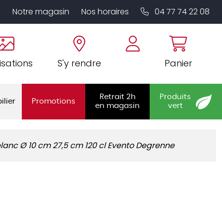
Notre magasin
Nos horaires
04 77 74 22 08
isations
S'y rendre
Panier
Retrait 2h
Produits
ilier
Promotions
en magasin
vert
lanc Ø 10 cm 27,5 cm 120 cl Evento Degrenne