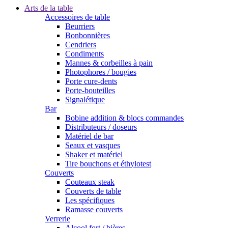
Arts de la table
Accessoires de table
Beurriers
Bonbonnières
Cendriers
Condiments
Mannes & corbeilles à pain
Photophores / bougies
Porte cure-dents
Porte-bouteilles
Signalétique
Bar
Bobine addition & blocs commandes
Distributeurs / doseurs
Matériel de bar
Seaux et vasques
Shaker et matériel
Tire bouchons et éthylotest
Couverts
Couteaux steak
Couverts de table
Les spécifiques
Ramasse couverts
Verrerie
Alcool fort / bières