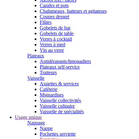
Carafes et pots
Chalumeaux, batteurs et agitateurs
Coupes dessert
Flûtes
Gobelets de bar
Gobelets de table
Verres à cocktail
Verres à pied
Vin au verre
Plateaux
Antidérapants/limonadiers
Plateaux self-service
Traiteurs
Vaisselle
Assiettes & services
Caféterie
Mignardises
Vaisselle collectivités
Vaisselle culinaire
Vaisselle de spécialités
Usage unique
Nappage
Nappe
Pochettes serviette